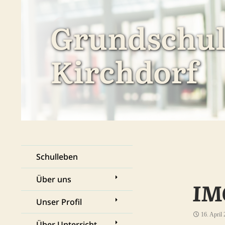
Zum
Inhalt
springen
Suchen
Grundschule Kirchdorf
Schulleben
Über uns
IM
Unser Profil
16. April
Über Unterricht